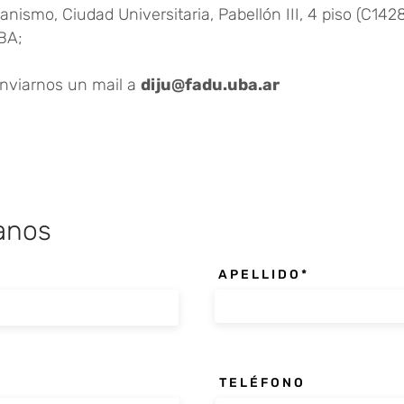
anismo, Ciudad Universitaria, Pabellón III, 4 piso (C142
BA;
nviarnos un mail a
diju@fadu.uba.ar
anos
A P E L L I D O
T E L É F O N O