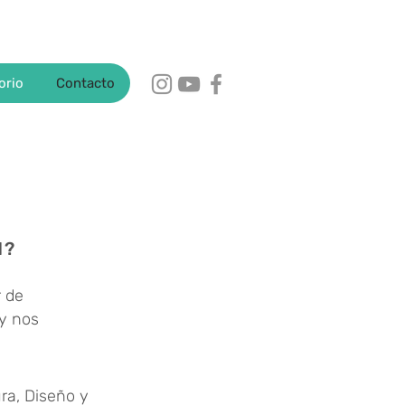
orio
Contacto
N?
r de
 y nos
ra, Diseño y