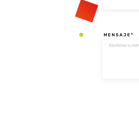
M E N S A J E