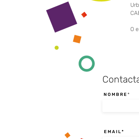
Urb
CA
O e
Contact
N O M B R E
E M A I L