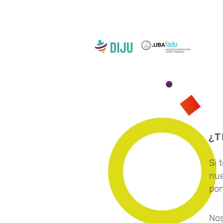
¿T
Si 
nue
pon
Nos